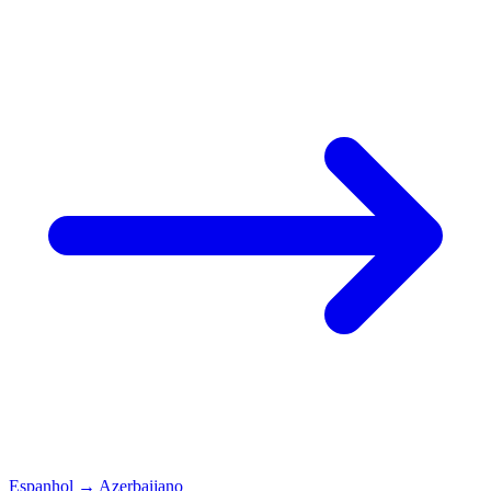
Espanhol
→
Azerbaijano