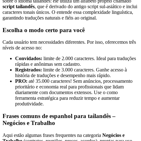
sobre o idioma tailandês: ele utiliza um alfabeto próprio chamado
script tailandês
, que é derivado do antigo script sul-asiático e inclui
caracteres tonais únicos. O
entende essa complexidade linguística,
garantindo traduções naturais e fiéis ao original.
Escolha o modo certo para você
Cada usuário tem necessidades diferentes. Por isso, oferecemos três
níveis de acesso no
:
Convidados:
limite de 2.000 caracteres. Ideal para traduções
rápidas e anônimas sem cadastro.
Registrados:
limite de 3.000 caracteres. Ganhe acesso à
história de traduções e desempenho mais rápido.
PRO:
até 35.000 caracteres! Sem anúncios, processamento
prioritário e economia real para profissionais que lidam
diariamente com documentos extensos. Use o
como
ferramenta estratégica para reduzir tempo e aumentar
produtividade.
Frases comuns de espanhol para tailandês –
Negócios e Trabalho
Aqui estão algumas frases frequentes na categoria
Negócios e
Trabalho
(contratos, reuniões, preços, acordos), prontas para uso