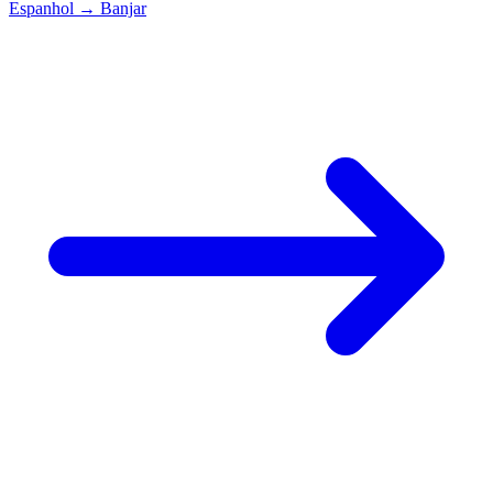
Espanhol
→
Banjar