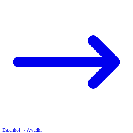
Espanhol
→
Awadhi