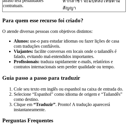
atraso terá penalidades
หากล่าช้า จะมีบทลงโทษตาม
contratuais.
สัญญา
Para quem esse recurso foi criado?
O
atende diversas pessoas com objetivos distintos:
Alunos:
use-o para estudar idiomas ou fazer lições de casa
com traduções confiáveis.
Viajantes:
facilite conversas em locais onde o tailandês é
falado, evitando mal-entendidos importantes.
Profissionais:
traduza rapidamente e-mails, relatórios e
contratos internacionais sem perder qualidade ou tempo.
Guia passo a passo para traduzir
Cole seu texto em inglês ou espanhol na caixa de entrada do
.
Selecione “Espanhol” como idioma de origem e “Tailandês”
como destino.
Clique em
“Traduzir”
. Pronto! A tradução aparecerá
instantaneamente.
Perguntas Frequentes