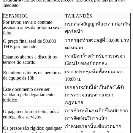
imediato:
ESPANHOL
TAILANDÊS
Por favor, envie o contrato
กรุณาส่งสัญญาที่ลงนามก่อนวัน
assinado antes da próxima sexta-
ศุกร์หน้า
feira.
ราคาสุดท้ายจะอยู่ที่ 50,000 บาท
O preço final será de 50.000
THB por unidade.
ต่อหน่วย
เราเปิดกว้างสำหรับการเจรจา
Estamos abertos a discutir os
termos do acordo.
เงื่อนไขของข้อตกลง
เราจะประชุมทีมทั้งหมดเวลา
Reuniremos todos os membros
da equipe às 10h.
10:00 น.
เอกสารฉบับนี้จำเป็นต้องได้รับ
Este documento deve ser
validado pelo departamento
การตรวจสอบจากแผนก
jurídico.
กฎหมาย
การชำระเงินจะเกิดขึ้นหลังจาก
O pagamento será feito após a
entrega dos serviços.
การจัดส่งบริการแล้ว
กำหนดเวลานั้นเข้มงวดมาก
Os prazos são rígidos; qualquer