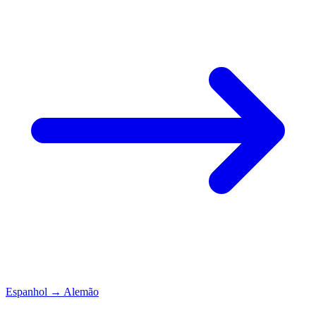
Espanhol
→
Alemão