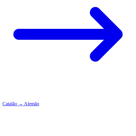
Catalão
→
Alemão