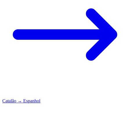
Catalão
→
Espanhol