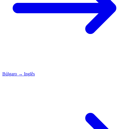
Búlgaro
→
Inglês