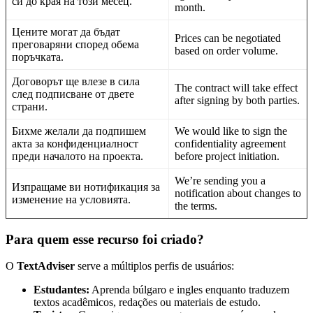
си до края на този месец.
month.
Цените могат да бъдат
Prices can be negotiated
преговаряни според обема
based on order volume.
поръчката.
Договорът ще влезе в сила
The contract will take effect
след подписване от двете
after signing by both parties.
страни.
Бихме желали да подпишем
We would like to sign the
акта за конфиденциалност
confidentiality agreement
преди началото на проекта.
before project initiation.
We’re sending you a
Изпращаме ви нотификация за
notification about changes to
изменение на условията.
the terms.
Para quem esse recurso foi criado?
O
TextAdviser
serve a múltiplos perfis de usuários:
Estudantes:
Aprenda búlgaro e ingles enquanto traduzem
textos acadêmicos, redações ou materiais de estudo.