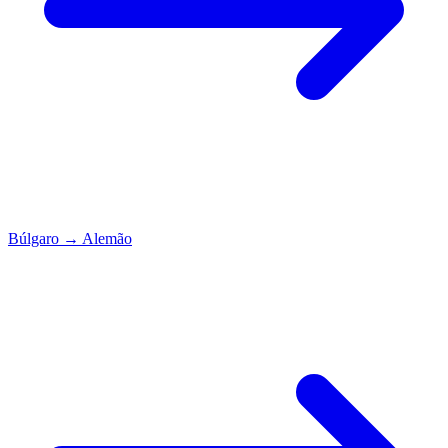
Búlgaro
→
Alemão