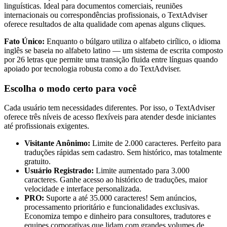
linguísticas. Ideal para documentos comerciais, reuniões
internacionais ou correspondências profissionais, o TextAdviser
oferece resultados de alta qualidade com apenas alguns cliques.
Fato Único:
Enquanto o búlgaro utiliza o alfabeto cirílico, o idioma
inglês se baseia no alfabeto latino — um sistema de escrita composto
por 26 letras que permite uma transição fluida entre línguas quando
apoiado por tecnologia robusta como a do TextAdviser.
Escolha o modo certo para você
Cada usuário tem necessidades diferentes. Por isso, o TextAdviser
oferece três níveis de acesso flexíveis para atender desde iniciantes
até profissionais exigentes.
Visitante Anônimo:
Limite de 2.000 caracteres. Perfeito para
traduções rápidas sem cadastro. Sem histórico, mas totalmente
gratuito.
Usuário Registrado:
Limite aumentado para 3.000
caracteres. Ganhe acesso ao histórico de traduções, maior
velocidade e interface personalizada.
PRO:
Suporte a até 35.000 caracteres! Sem anúncios,
processamento prioritário e funcionalidades exclusivas.
Economiza tempo e dinheiro para consultores, tradutores e
equipes corporativas que lidam com grandes volumes de