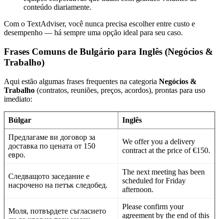
conteúdo diariamente.
Com o TextAdviser, você nunca precisa escolher entre custo e
desempenho — há sempre uma opção ideal para seu caso.
Frases Comuns de Bulgário para Inglês (Negócios &
Trabalho)
Aqui estão algumas frases frequentes na categoria
Negócios &
Trabalho
(contratos, reuniões, preços, acordos), prontas para uso
imediato:
Búlgar
Inglês
Предлагаме ви договор за
We offer you a delivery
доставка по цената от 150
contract at the price of €150.
евро.
The next meeting has been
Следващото заседание е
scheduled for Friday
насрочено на петък следобед.
afternoon.
Please confirm your
Моля, потвърдете съгласието
agreement by the end of this