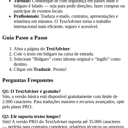
Turistas:
Comunique-se com segurança em países onde o
búlgaro é falado — seja para pedir direções, fazer compras ou
participar de eventos locais.
Profissionais:
Traduza e-mails, contratos, apresentações e
relatórios em minutos. O TextAdviser torna o trabalho
internacional mais eficiente, seguro e acessível.
Guia Passo a Passo
Abra a página do
TextAdviser
.
Cole o texto em búlgaro na caixa de entrada.
Selecione “Búlgaro” como idioma original e “Inglês” como
destino.
Clique em
Traduzir
. Pronto!
Perguntas Frequentes
Q1: O TextAdviser é gratuito?
Sim, a versão básica está disponível gratuitamente com limite de
2.000 caracteres. Para traduções maiores e recursos avançados, opte
pelo plano PRO.
Q2: Ele suporta textos longos?
Sim! A versão PRO do TextAdviser suporta até 35.000 caracteres
— perfeita para contratos completos, relatórios técnicos ou arquivos