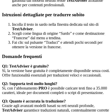
garantita dai modelli neurali rende
TextAdviser
affidabile
anche per contenuti professionali.
Istruzioni dettagliate per tradurre subito
Incolla il testo in sardo nella finestra dedicata sul sito di
TextAdviser
.
Scegli come lingua di origine “Sardo” e come destinazione
“Francese” dal menu a tendina.
Fai clic sul pulsante “Traduci” e attendi pochi secondi per
ottenere la versione in francese.
Domande frequenti
Q1: TestAdviser è gratuito?
Sì, la versione base gratuita è completamente disponibile senza costi.
Offre funzionalità essenziali per traduzioni veloci e occasionali.
Q2: Supporta testi molto lunghi?
Sì, con l’abbonamento
PRO
è possibile caricare testi fino a 35.000
caratteri, ideale per documenti completi o script di presentazione.
Q3: Quanto è accurata la traduzione?
Grazie agli avanzati modelli basati su reti neurali profonde,
TextAdviser
garantisce traduzioni naturali, contestualmente corrette