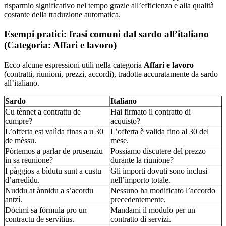
risparmio significativo nel tempo grazie all’efficienza e alla qualità
costante della traduzione automatica.
Esempi pratici: frasi comuni dal sardo all’italiano
(Categoria: Affari e lavoro)
Ecco alcune espressioni utili nella categoria
Affari e lavoro
(contratti, riunioni, prezzi, accordi), tradotte accuratamente da sardo
all’italiano.
Sardo
Italiano
Cu tènnet a contrattu de
Hai firmato il contratto di
cumpre?
acquisto?
L’offerta est valìda finas a u 30
L’offerta è valida fino al 30 del
de mèssu.
mese.
Pòrtemos a parlar de prusenziu
Possiamo discutere del prezzo
in sa reunione?
durante la riunione?
I pàggios a bìdutu sunt a custu
Gli importi dovuti sono inclusi
d’arredìdu.
nell’importo totale.
Nuddu at ànnidu a s’acordu
Nessuno ha modificato l’accordo
antzí.
precedentemente.
Dòcimi sa fórmula pro un
Mandami il modulo per un
contractu de servìtius.
contratto di servizi.