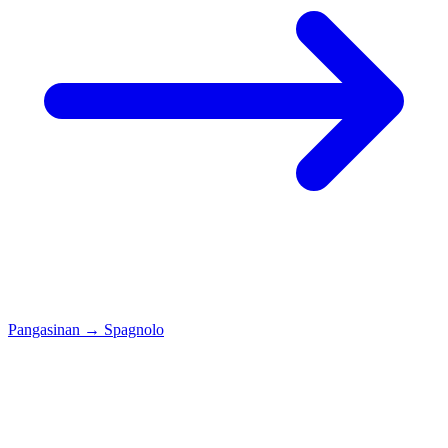
Pangasinan
→
Spagnolo