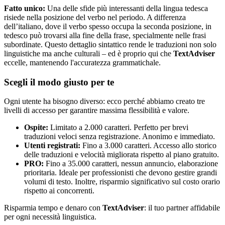
Fatto unico:
Una delle sfide più interessanti della lingua tedesca
risiede nella posizione del verbo nel periodo. A differenza
dell’italiano, dove il verbo spesso occupa la seconda posizione, in
tedesco può trovarsi alla fine della frase, specialmente nelle frasi
subordinate. Questo dettaglio sintattico rende le traduzioni non solo
linguistiche ma anche culturali – ed è proprio qui che
TextAdviser
eccelle, mantenendo l'accuratezza grammatichale.
Scegli il modo giusto per te
Ogni utente ha bisogno diverso: ecco perché abbiamo creato tre
livelli di accesso per garantire massima flessibilità e valore.
Ospite:
Limitato a 2.000 caratteri. Perfetto per brevi
traduzioni veloci senza registrazione. Anonimo e immediato.
Utenti registrati:
Fino a 3.000 caratteri. Accesso allo storico
delle traduzioni e velocità migliorata rispetto al piano gratuito.
PRO:
Fino a 35.000 caratteri, nessun annuncio, elaborazione
prioritaria. Ideale per professionisti che devono gestire grandi
volumi di testo. Inoltre, risparmio significativo sul costo orario
rispetto ai concorrenti.
Risparmia tempo e denaro con
TextAdviser
: il tuo partner affidabile
per ogni necessità linguistica.