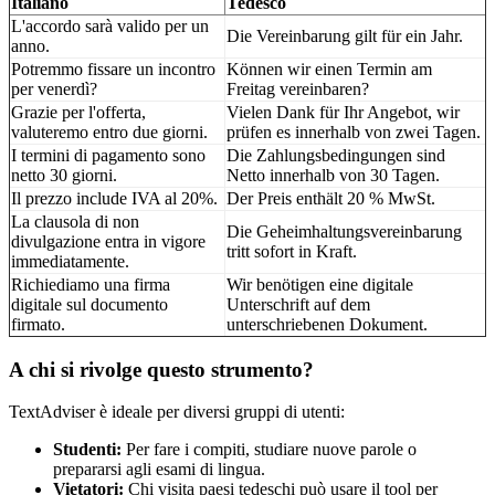
Italiano
Tedesco
L'accordo sarà valido per un
Die Vereinbarung gilt für ein Jahr.
anno.
Potremmo fissare un incontro
Können wir einen Termin am
per venerdì?
Freitag vereinbaren?
Grazie per l'offerta,
Vielen Dank für Ihr Angebot, wir
valuteremo entro due giorni.
prüfen es innerhalb von zwei Tagen.
I termini di pagamento sono
Die Zahlungsbedingungen sind
netto 30 giorni.
Netto innerhalb von 30 Tagen.
Il prezzo include IVA al 20%.
Der Preis enthält 20 % MwSt.
La clausola di non
Die Geheimhaltungsvereinbarung
divulgazione entra in vigore
tritt sofort in Kraft.
immediatamente.
Richiediamo una firma
Wir benötigen eine digitale
digitale sul documento
Unterschrift auf dem
firmato.
unterschriebenen Dokument.
A chi si rivolge questo strumento?
TextAdviser è ideale per diversi gruppi di utenti:
Studenti:
Per fare i compiti, studiare nuove parole o
prepararsi agli esami di lingua.
Vietatori:
Chi visita paesi tedeschi può usare il tool per