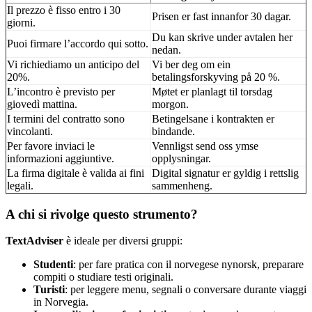
Il prezzo è fisso entro i 30
Prisen er fast innanfor 30 dagar.
giorni.
Du kan skrive under avtalen her
Puoi firmare l’accordo qui sotto.
nedan.
Vi richiediamo un anticipo del
Vi ber deg om ein
20%.
betalingsforskyving på 20 %.
L’incontro è previsto per
Møtet er planlagt til torsdag
giovedì mattina.
morgon.
I termini del contratto sono
Betingelsane i kontrakten er
vincolanti.
bindande.
Per favore inviaci le
Vennligst send oss ymse
informazioni aggiuntive.
opplysningar.
La firma digitale è valida ai fini
Digital signatur er gyldig i rettslig
legali.
sammenheng.
A chi si rivolge questo strumento?
TextAdviser
è ideale per diversi gruppi:
Studenti
: per fare pratica con il norvegese nynorsk, preparare
compiti o studiare testi originali.
Turisti
: per leggere menu, segnali o conversare durante viaggi
in Norvegia.