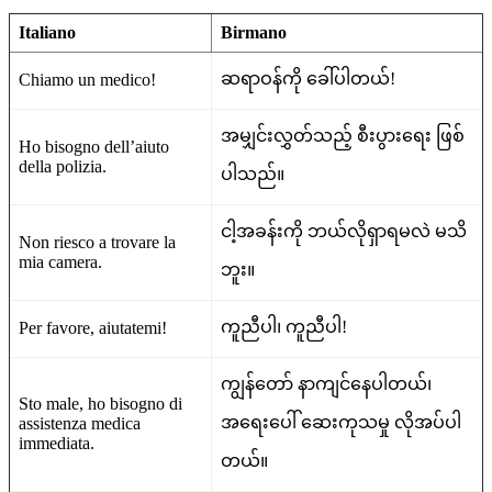
Italiano
Birmano
ဆရာဝန်ကို ခေါ်ပါတယ်!
Chiamo un medico!
အမျှင်းလွှတ်သည့် စီးပွားရေး ဖြစ်
Ho bisogno dell’aiuto
della polizia.
ပါသည်။
ငါ့အခန်းကို ဘယ်လိုရှာရမလဲ မသိ
Non riesco a trovare la
mia camera.
ဘူး။
ကူညီပါ၊ ကူညီပါ!
Per favore, aiutatemi!
ကျွန်တော် နာကျင်နေပါတယ်၊
Sto male, ho bisogno di
အရေးပေါ် ဆေးကုသမှု လိုအပ်ပါ
assistenza medica
immediata.
တယ်။