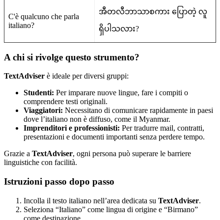
အီတလီဘာသာစကား ပြောတဲ့ လူ
C'è qualcuno che parla
italiano?
ရှိပါသလား?
A chi si rivolge questo strumento?
TextAdviser
è ideale per diversi gruppi:
Studenti:
Per imparare nuove lingue, fare i compiti o
comprendere testi originali.
Viaggiatori:
Necessitano di comunicare rapidamente in paesi
dove l’italiano non è diffuso, come il Myanmar.
Imprenditori e professionisti:
Per tradurre mail, contratti,
presentazioni e documenti importanti senza perdere tempo.
Grazie a
TextAdviser
, ogni persona può superare le barriere
linguistiche con facilità.
Istruzioni passo dopo passo
Incolla il testo italiano nell’area dedicata su
TextAdviser
.
Seleziona “Italiano” come lingua di origine e “Birmano”
come destinazione.