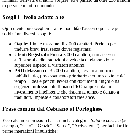
romanzi, derivata dal latino volgare, ed è parlato da oltre 250 milioni
di persone in tutto il mondo.
Scegli il livello adatto a te
Ogni utente può scegliere tra tre modalità d’accesso pensate per
soddisfare diversi bisogni:
Ospite:
Limite massimo di 2.000 caratteri. Perfetto per
tradurre brevi frasi senza dover registrarsi.
Utenti Registrati:
Fino a 3.000 caratteri, con accesso
all’historial delle traduzioni e velocità di elaborazione
superiore rispetto ai visitatori anonimi.
PRO:
Massimo di 35.000 caratteri, nessun annuncio
pubblicitario, processamento prioritario e ottimizzazione del
tempo – ideale per chi lavora con documenti lunghi o ha
esigenze professionali. Il piano PRO rappresenta un
investimento intelligente che risparmia tempo e denaro a
traduttori, imprese e collaboratori freelance.
Frase comuni dal Cebuano al Portoghese
Ecco alcune espressioni basilari nella categoria
Saluti e cortesie
(ad
esempio, “Ciao”, “Grazie”, “Scusa”, “Arrivederci”) per facilitarti le
prime interazioni linguistiche: