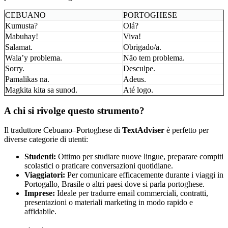
CEBUANO
PORTOGHESE
Kumusta?
Olá?
Mabuhay!
Viva!
Salamat.
Obrigado/a.
Wala’y problema.
Não tem problema.
Sorry.
Desculpe.
Pamalikas na.
Adeus.
Magkita kita sa sunod.
Até logo.
A chi si rivolge questo strumento?
Il traduttore Cebuano–Portoghese di
TextAdviser
è perfetto per
diverse categorie di utenti:
Studenti:
Ottimo per studiare nuove lingue, preparare compiti
scolastici o praticare conversazioni quotidiane.
Viaggiatori:
Per comunicare efficacemente durante i viaggi in
Portogallo, Brasile o altri paesi dove si parla portoghese.
Imprese:
Ideale per tradurre email commerciali, contratti,
presentazioni o materiali marketing in modo rapido e
affidabile.