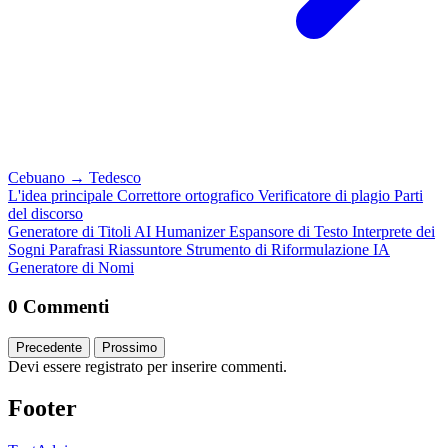
Cebuano
→
Tedesco
L'idea principale
Correttore ortografico
Verificatore di plagio
Parti
del discorso
Generatore di Titoli
AI Humanizer
Espansore di Testo
Interprete dei
Sogni
Parafrasi
Riassuntore
Strumento di Riformulazione IA
Generatore di Nomi
0 Commenti
Precedente
Prossimo
Devi essere registrato per inserire commenti.
Footer