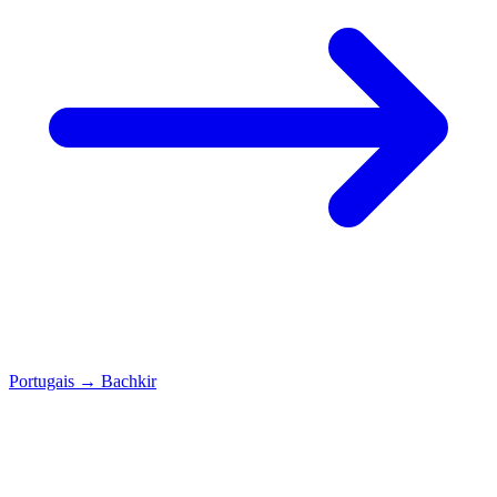
Portugais
→
Bachkir