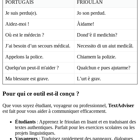
PORTUGAIS
FRIOULAN
Je suis perdu(e).
Jo son perdud.
Aidez-moi !
Àidame!
Où est le médecin ?
Dond’è il medichin?
J’ai besoin d’un secours médical.
Necessito di un aiut medicâl.
Appelons la police.
Chiamem la polizie.
Quelqu'un peut-il m'aider ?
Qualchun e pues ajutarme?
Ma blessure est grave.
L’urt è grav.
Pour qui ce outil est-il conçu ?
Que vous soyez étudiant, voyageur ou professionnel,
TextAdviser
est fait pour vous aider à communiquer efficacement.
Étudiants
: Apprenez le frioulan en lisant et en traduisant des
textes authentiques. Parfait pour les exercices scolaires ou les
projets linguistiques.
Voyageurs
: Traduisez rapidement des panneaux, dialogues