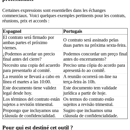
Certaines expressions sont essentielles dans les échanges
commerciaux. Voici quelques exemples pertinents pour les contrats,
réunions, prix et accords :
Espagnol
Portugais
El contrato será firmado por
O contrato será assinado pelas
ambas partes el próximo
duas partes na próxima sexta-feira.
viernes.
¿Podemos acordar un precio
Podemos concordar um preço final
final antes del cierre?
antes do encerramento?
Necesito una copia del acuerdo
Preciso uma cópia do acordo para
para presentarlo al comité.
apresentá-lo ao comitê.
La reunión se llevará a cabo en
A reunião ocorrerá on-line na
línea el martes a las 10:00.
terça-feira às 10h.
Este documento tiene validez
Este documento tem validade
legal desde hoy.
jurídica a partir de hoje.
Los términos del contrato están
Os termos do contrato estão
sujetos a revisión trimestral.
sujeitos a revisão trimestral.
Propongo que incluyamos una
Sugiro que incluamos uma
cláusula de confidencialidad.
cláusula de confidencialidade.
Pour qui est destiné cet outil ?