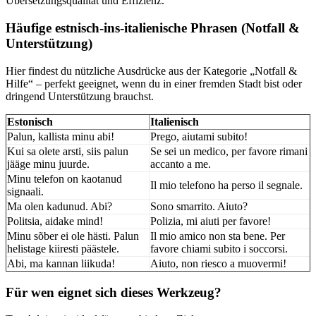
Übersetzungsqualität und Effizienz.
Häufige estnisch-ins-italienische Phrasen (Notfall &
Unterstützung)
Hier findest du nützliche Ausdrücke aus der Kategorie „Notfall &
Hilfe“ – perfekt geeignet, wenn du in einer fremden Stadt bist oder
dringend Unterstützung brauchst.
Estonisch
Italienisch
Palun, kallista minu abi!
Prego, aiutami subito!
Kui sa olete arsti, siis palun
Se sei un medico, per favore rimani
jääge minu juurde.
accanto a me.
Minu telefon on kaotanud
Il mio telefono ha perso il segnale.
signaali.
Ma olen kadunud. Abi?
Sono smarrito. Aiuto?
Politsia, aidake mind!
Polizia, mi aiuti per favore!
Minu sõber ei ole hästi. Palun
Il mio amico non sta bene. Per
helistage kiiresti päästele.
favore chiami subito i soccorsi.
Abi, ma kannan liikuda!
Aiuto, non riesco a muovermi!
Für wen eignet sich dieses Werkzeug?