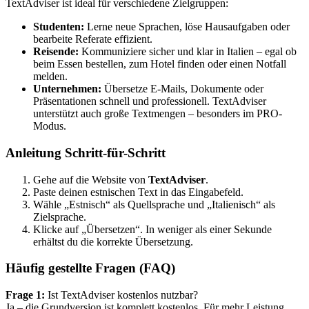
TextAdviser ist ideal für verschiedene Zielgruppen:
Studenten:
Lerne neue Sprachen, löse Hausaufgaben oder
bearbeite Referate effizient.
Reisende:
Kommuniziere sicher und klar in Italien – egal ob
beim Essen bestellen, zum Hotel finden oder einen Notfall
melden.
Unternehmen:
Übersetze E-Mails, Dokumente oder
Präsentationen schnell und professionell. TextAdviser
unterstützt auch große Textmengen – besonders im PRO-
Modus.
Anleitung Schritt-für-Schritt
Gehe auf die Website von
TextAdviser
.
Paste deinen estnischen Text in das Eingabefeld.
Wähle „Estnisch“ als Quellsprache und „Italienisch“ als
Zielsprache.
Klicke auf „Übersetzen“. In weniger als einer Sekunde
erhältst du die korrekte Übersetzung.
Häufig gestellte Fragen (FAQ)
Frage 1:
Ist TextAdviser kostenlos nutzbar?
Ja – die Grundversion ist komplett kostenlos. Für mehr Leistung