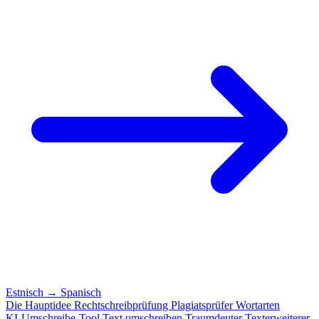
Estnisch
→
Spanisch
Die Hauptidee
Rechtschreibprüfung
Plagiatsprüfer
Wortarten
KI-Umschreibe-Tool
Text umschreiben
Traumdeuter
Texterweiterer