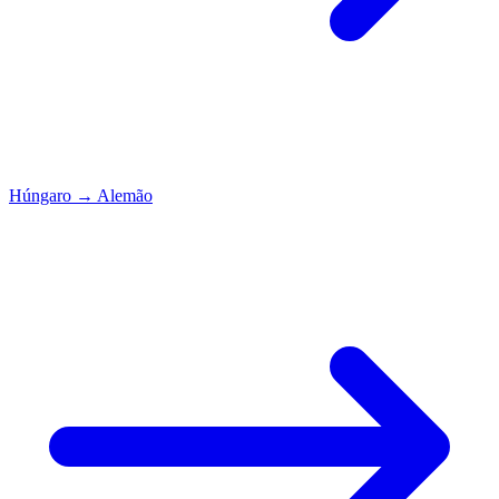
Húngaro
→
Alemão