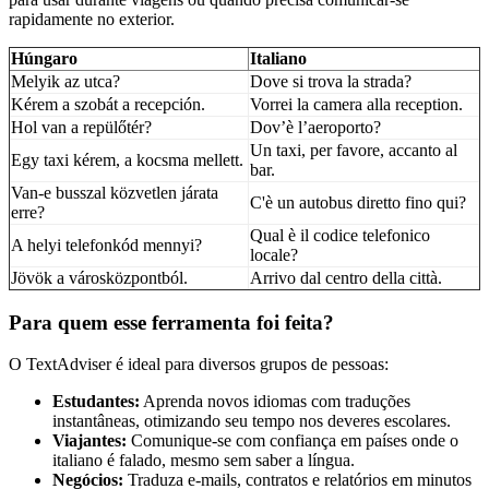
rapidamente no exterior.
Húngaro
Italiano
Melyik az utca?
Dove si trova la strada?
Kérem a szobát a recepción.
Vorrei la camera alla reception.
Hol van a repülőtér?
Dov’è l’aeroporto?
Un taxi, per favore, accanto al
Egy taxi kérem, a kocsma mellett.
bar.
Van-e busszal közvetlen járata
C'è un autobus diretto fino qui?
erre?
Qual è il codice telefonico
A helyi telefonkód mennyi?
locale?
Jövök a városközpontból.
Arrivo dal centro della città.
Para quem esse ferramenta foi feita?
O TextAdviser é ideal para diversos grupos de pessoas:
Estudantes:
Aprenda novos idiomas com traduções
instantâneas, otimizando seu tempo nos deveres escolares.
Viajantes:
Comunique-se com confiança em países onde o
italiano é falado, mesmo sem saber a língua.
Negócios:
Traduza e-mails, contratos e relatórios em minutos