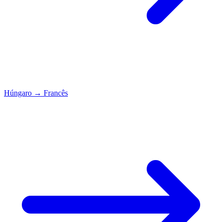
Húngaro
→
Francês