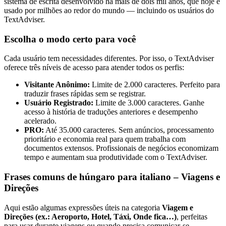
sistema de escrita desenvolvido há mais de dois mil anos, que hoje é
usado por milhões ao redor do mundo — incluindo os usuários do
TextAdviser.
Escolha o modo certo para você
Cada usuário tem necessidades diferentes. Por isso, o TextAdviser
oferece três níveis de acesso para atender todos os perfis:
Visitante Anônimo:
Limite de 2.000 caracteres. Perfeito para
traduzir frases rápidas sem se registrar.
Usuário Registrado:
Limite de 3.000 caracteres. Ganhe
acesso à história de traduções anteriores e desempenho
acelerado.
PRO:
Até 35.000 caracteres. Sem anúncios, processamento
prioritário e economia real para quem trabalha com
documentos extensos. Profissionais de negócios economizam
tempo e aumentam sua produtividade com o TextAdviser.
Frases comuns de húngaro para italiano – Viagens e
Direções
Aqui estão algumas expressões úteis na categoria
Viagem e
Direções (ex.: Aeroporto, Hotel, Táxi, Onde fica…)
, perfeitas
para usar durante viagens ou quando precisa comunicar-se