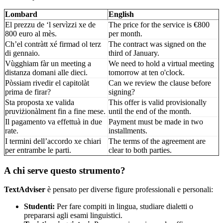
Lombard
English
El prezzu de ‘l servìzzi xe de
The price for the service is €800
800 euro al mès.
per month.
Ch’el contràtt xé firmad ol terz
The contract was signed on the
di gennaio.
third of January.
Vùgghiam fàr un meeting a
We need to hold a virtual meeting
distanza domani alle dieci.
tomorrow at ten o'clock.
Pòssiam rivedir el capitolàt
Can we review the clause before
prima de firar?
signing?
Sta proposta xe valida
This offer is valid provisionally
pruviżionàlment fin a fine mese.
until the end of the month.
Il pagamento va effettuà in due
Payment must be made in two
rate.
installments.
I termini dell’accordo xe chiari
The terms of the agreement are
per entrambe le parti.
clear to both parties.
A chi serve questo strumento?
TextAdviser
è pensato per diverse figure professionali e personali:
Studenti:
Per fare compiti in lingua, studiare dialetti o
prepararsi agli esami linguistici.