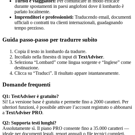
Turisti e viaggiatori:
Per comunicare in modo efficace
durante spostamenti in paesi anglofoni dove il lombardo è
parlato localmente.
Imprenditori e professionisti:
Traducendo email, documenti
ufficiali o contratti tra clienti internazionali, guadagnando
tempo prezioso.
Guida passo-passo per tradurre subito
Copia il testo in lombardo da tradurre.
Incollalo nella finestra di input di
TextAdviser
.
Seleziona “Lombard” come lingua sorgente e “Inglese” come
destinazione.
Clicca su “Traduci”. Il risultato appare istantaneamente.
Domande frequenti
Q1: TestAdviser è gratuito?
Sì! La versione base è gratuita e permette fino a 2000 caratteri. Per
ulteriori funzioni, è possibile attivare l’account registrato o abbonarsi
a
TextAdviser PRO
.
Q2: Supporta testi lunghi?
Assolutamente sì. Il piano PRO consente fino a 35.000 caratteri —
ideale per documenti legali, report annuali o file tecnici completi.