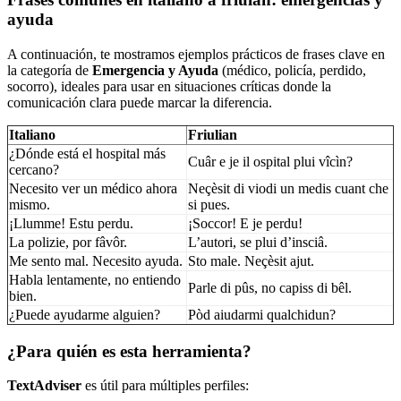
ayuda
A continuación, te mostramos ejemplos prácticos de frases clave en
la categoría de
Emergencia y Ayuda
(médico, policía, perdido,
socorro), ideales para usar en situaciones críticas donde la
comunicación clara puede marcar la diferencia.
Italiano
Friulian
¿Dónde está el hospital más
Cuâr e je il ospital plui vîcìn?
cercano?
Necesito ver un médico ahora
Neçèsit di viodi un medis cuant che
mismo.
si pues.
¡Llumme! Estu perdu.
¡Soccor! E je perdu!
La polizie, por fâvôr.
L’autori, se plui d’insciâ.
Me sento mal. Necesito ayuda.
Sto male. Neçèsit ajut.
Habla lentamente, no entiendo
Parle di pûs, no capiss di bêl.
bien.
¿Puede ayudarme alguien?
Pòd aiudarmi qualchidun?
¿Para quién es esta herramienta?
TextAdviser
es útil para múltiples perfiles: