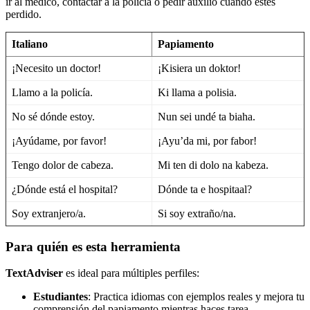
ir al médico, contactar a la policía o pedir auxilio cuando estés
perdido.
Italiano
Papiamento
¡Necesito un doctor!
¡Kisiera un doktor!
Llamo a la policía.
Ki llama a polisia.
No sé dónde estoy.
Nun sei undé ta biaha.
¡Ayúdame, por favor!
¡Ayu’da mi, por fabor!
Tengo dolor de cabeza.
Mi ten di dolo na kabeza.
¿Dónde está el hospital?
Dónde ta e hospitaal?
Soy extranjero/a.
Si soy extraño/na.
Para quién es esta herramienta
TextAdviser
es ideal para múltiples perfiles:
Estudiantes
: Practica idiomas con ejemplos reales y mejora tu
comprensión del papiamento mientras haces tarea.