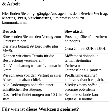
& Arbeit
Hier finden Sie einige gängige Aussagen aus dem Bereich
Vertrag,
Meeting, Preis, Vereinbarung
, um professionell zu
kommunizieren:
Deutsch
Slowakisch
Bitte senden Sie uns den Vertrag zum
Prosím pošlite nám zmluvu
Unterschreiben.
na podpis.
Der Preis beträgt 99 Euro netto plus
Cena činí 99 EUR s DPH.
MwSt.
Können wir einen Termin für die
Môžeme si dohodnúť
Besprechung vereinbaren?
termín stretnutia?
Die Vereinbarung tritt am 1. Januar in
Zmluva nadobudne
Kraft.
účinnosť dňa 1. januára.
Wir schlagen vor, den Vertrag in zwei
Predlagáme uzavrieť
Abschnitten abzuschließen.
zmluvu v dvoch etapách.
Alle Änderungen bedürfen einer
Všetky zmeny vyžadujú
schriftlichen Bestätigung.
písomné potvrdenie.
Das Treffen findet morgen um 10 Uhr
Setkanie sa bude konať
statt.
zajtra o 10 hodine.
Für wen ist dieses Werkzeug geeignet?