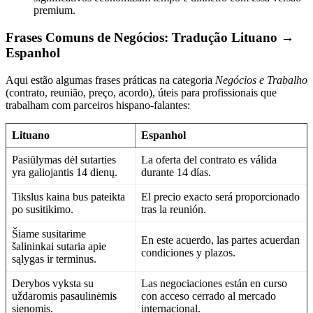
premium.
Frases Comuns de Negócios: Tradução Lituano →
Espanhol
Aqui estão algumas frases práticas na categoria
Negócios e Trabalho
(contrato, reunião, preço, acordo), úteis para profissionais que
trabalham com parceiros hispano-falantes:
Lituano
Espanhol
Pasiūlymas dėl sutarties
La oferta del contrato es válida
yra galiojantis 14 dienų.
durante 14 días.
Tikslus kaina bus pateikta
El precio exacto será proporcionado
po susitikimo.
tras la reunión.
Šiame susitarime
En este acuerdo, las partes acuerdan
šalininkai sutaria apie
condiciones y plazos.
sąlygas ir terminus.
Derybos vyksta su
Las negociaciones están en curso
uždaromis pasaulinėmis
con acceso cerrado al mercado
sienomis.
internacional.