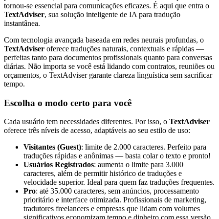
tornou-se essencial para comunicações eficazes. É aqui que entra o
TextAdviser
, sua solução inteligente de IA para tradução
instantânea.
Com tecnologia avançada baseada em redes neurais profundas, o
TextAdviser
oferece traduções naturais, contextuais e rápidas —
perfeitas tanto para documentos profissionais quanto para conversas
diárias. Não importa se você está lidando com contratos, reuniões ou
orçamentos, o TextAdviser garante clareza linguística sem sacrificar
tempo.
Escolha o modo certo para você
Cada usuário tem necessidades diferentes. Por isso, o
TextAdviser
oferece três níveis de acesso, adaptáveis ao seu estilo de uso:
Visitantes (Guest)
: limite de 2.000 caracteres. Perfeito para
traduções rápidas e anônimas — basta colar o texto e pronto!
Usuários Registrados
: aumenta o limite para 3.000
caracteres, além de permitir histórico de traduções e
velocidade superior. Ideal para quem faz traduções frequentes.
Pro
: até 35.000 caracteres, sem anúncios, processamento
prioritário e interface otimizada. Profissionais de marketing,
tradutores freelancers e empresas que lidam com volumes
significativos economizam tempo e dinheiro com essa versão