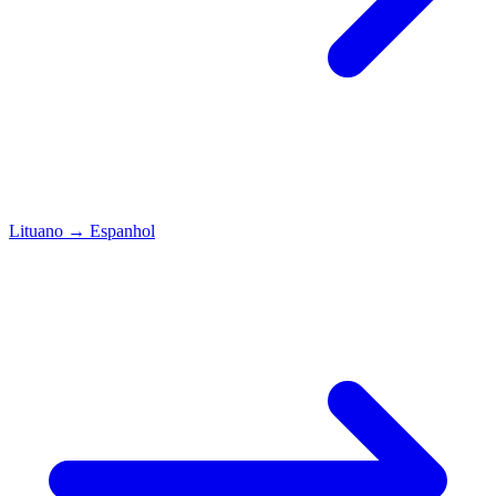
Lituano
→
Espanhol