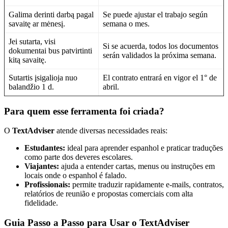
Galima derinti darbą pagal
Se puede ajustar el trabajo según
savaitę ar mėnesį.
semana o mes.
Jei sutarta, visi
Si se acuerda, todos los documentos
dokumentai bus patvirtinti
serán validados la próxima semana.
kitą savaitę.
Sutartis įsigalioja nuo
El contrato entrará en vigor el 1° de
balandžio 1 d.
abril.
Para quem esse ferramenta foi criada?
O
TextAdviser
atende diversas necessidades reais:
Estudantes:
ideal para aprender espanhol e praticar traduções
como parte dos deveres escolares.
Viajantes:
ajuda a entender cartas, menus ou instruções em
locais onde o espanhol é falado.
Profissionais:
permite traduzir rapidamente e-mails, contratos,
relatórios de reunião e propostas comerciais com alta
fidelidade.
Guia Passo a Passo para Usar o TextAdviser