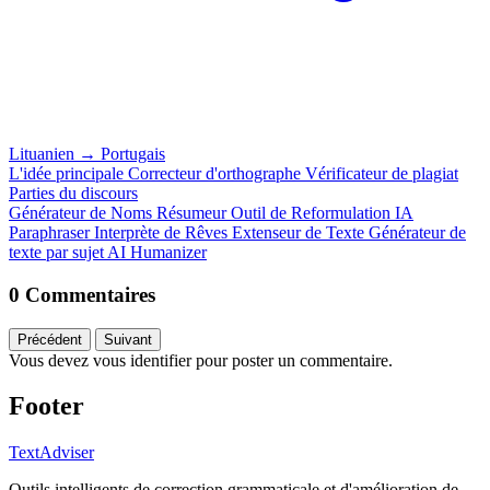
Lituanien
→
Portugais
L'idée principale
Correcteur d'orthographe
Vérificateur de plagiat
Parties du discours
Générateur de Noms
Résumeur
Outil de Reformulation IA
Paraphraser
Interprète de Rêves
Extenseur de Texte
Générateur de
texte par sujet
AI Humanizer
0 Commentaires
Précédent
Suivant
Vous devez vous identifier pour poster un commentaire.
Footer
TextAdviser
Outils intelligents de correction grammaticale et d'amélioration de