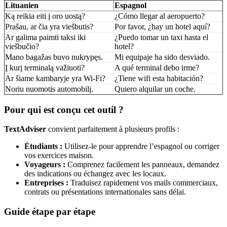
Lituanien
Espagnol
Ką reikia eiti į oro uostą?
¿Cómo llegar al aeropuerto?
Prašau, ar čia yra viešbutis?
Por favor, ¿hay un hotel aquí?
Ar galima paimti taksi iki
¿Puedo tomar un taxi hasta el
viešbučio?
hotel?
Mano bagažas buvo nukrypęs.
Mi equipaje ha sido desviado.
Į kurį terminalą važiuoti?
A qué terminal debo irme?
Ar šiame kambaryje yra Wi-Fi?
¿Tiene wifi esta habitación?
Noriu nuomotis automobilį.
Quiero alquilar un coche.
Pour qui est conçu cet outil ?
TextAdviser
convient parfaitement à plusieurs profils :
Étudiants :
Utilisez-le pour apprendre l’espagnol ou corriger
vos exercices maison.
Voyageurs :
Comprenez facilement les panneaux, demandez
des indications ou échangez avec les locaux.
Entreprises :
Traduisez rapidement vos mails commerciaux,
contrats ou présentations internationales sans délai.
Guide étape par étape