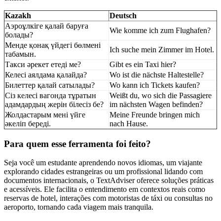
Kazakh
Deutsch
Аэроұлкіге қалай баруға
Wie komme ich zum Flughafen?
болады?
Менде қонақ үйдегі бөлмені
Ich suche mein Zimmer im Hotel.
табамын.
Такси әрекет етеді ме?
Gibt es ein Taxi hier?
Келесі аялдама қалайда?
Wo ist die nächste Haltestelle?
Билеттер қалай сатылады?
Wo kann ich Tickets kaufen?
Сіз келесі вагонда тұратын
Weißt du, wo sich die Passagiere
адамдардың жерін білесіз бе?
im nächsten Wagen befinden?
Жолдастарым мені үйге
Meine Freunde bringen mich
әкеліп береді.
nach Hause.
Para quem esse ferramenta foi feito?
Seja você um estudante aprendendo novos idiomas, um viajante
explorando cidades estrangeiras ou um profissional lidando com
documentos internacionais, o TextAdviser oferece soluções práticas
e acessíveis. Ele facilita o entendimento em contextos reais como
reservas de hotel, interações com motoristas de táxi ou consultas no
aeroporto, tornando cada viagem mais tranquila.