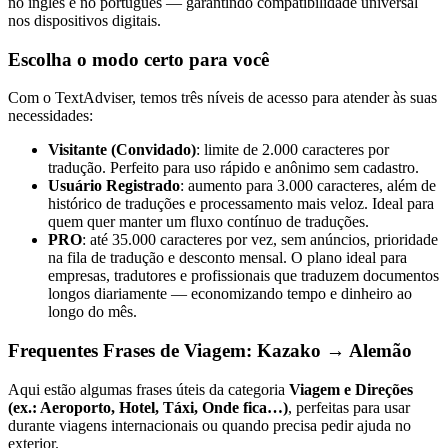
no inglês e no português — garantindo compatibilidade universal
nos dispositivos digitais.
Escolha o modo certo para você
Com o TextAdviser, temos três níveis de acesso para atender às suas
necessidades:
Visitante (Convidado)
: limite de 2.000 caracteres por
tradução. Perfeito para uso rápido e anônimo sem cadastro.
Usuário Registrado
: aumento para 3.000 caracteres, além de
histórico de traduções e processamento mais veloz. Ideal para
quem quer manter um fluxo contínuo de traduções.
PRO
: até 35.000 caracteres por vez, sem anúncios, prioridade
na fila de tradução e desconto mensal. O plano ideal para
empresas, tradutores e profissionais que traduzem documentos
longos diariamente — economizando tempo e dinheiro ao
longo do mês.
Frequentes Frases de Viagem: Kazako → Alemão
Aqui estão algumas frases úteis da categoria
Viagem e Direções
(ex.: Aeroporto, Hotel, Táxi, Onde fica…)
, perfeitas para usar
durante viagens internacionais ou quando precisa pedir ajuda no
exterior.