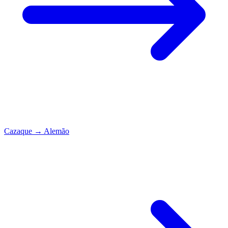
Cazaque
→
Alemão