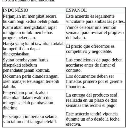
INDONÉSIO
ESPAÑOL
Perjanjian ini mengikat secara
Este acuerdo es legalmente
hukum bagi kedua belah pihak.
vinculante para ambas las partes.
Kami akan mengadakan rapat
Vamos celebrar una reunión
mingguan untuk membahas
semanal para revisar el progreso
progres pekerjaan.
del trabajo.
Harga yang kami tawarkan adalah
El precio que ofrecemos es
kompetitif dan dapat
competitivo y negociable.
dinegosiasikan.
Syarat pembayaran harus
Las condiciones de pago deben
disepakati sebelum
acordarse antes de firmar el
penandatanganan kontrak.
contrato.
Dokumen perlu ditandatangani
Los documentos deben ser
oleh manajer keuangan terlebih
firmados primero por el gerente
dahulu.
financiero.
Penyerahan produk akan
La entrega del producto será
dilakukan dalam waktu dua
realizada en un plazo de dos
minggu setelah pembayaran
semanas tras recibir el pago.
diterima.
Este acuerdo tendrá vigencia
Persetujuan ini berlaku selama
durante un año desde la fecha
satu tahun dari tanggal efektif.
efectiva.