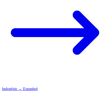
Indonésio
→
Espanhol