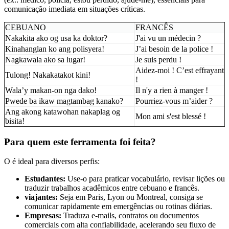
comunicação imediata em situações críticas.
CEBUANO
FRANCÊS
Nakakita ako og usa ka doktor?
J'ai vu un médecin ?
Kinahanglan ko ang polisyera!
J’ai besoin de la police !
Nagkawala ako sa lugar!
Je suis perdu !
Aidez-moi ! C’est effrayant
Tulong! Nakakatakot kini!
!
Wala’y makan-on nga dako!
Il n'y a rien à manger !
Pwede ba ikaw magtambag kanako?
Pourriez-vous m’aider ?
Ang akong katawohan nakaplag og
Mon ami s'est blessé !
bisita!
Para quem este ferramenta foi feita?
O
é ideal para diversos perfis:
Estudantes:
Use-o para praticar vocabulário, revisar lições ou
traduzir trabalhos acadêmicos entre cebuano e francês.
viajantes:
Seja em Paris, Lyon ou Montreal, consiga se
comunicar rapidamente em emergências ou rotinas diárias.
Empresas:
Traduza e-mails, contratos ou documentos
comerciais com alta confiabilidade, acelerando seu fluxo de