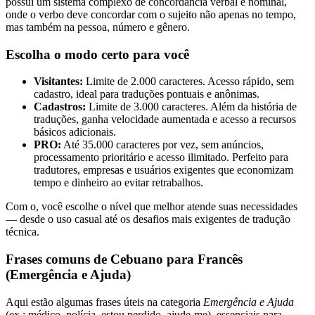
possui um sistema complexo de concordância verbal e nominal,
onde o verbo deve concordar com o sujeito não apenas no tempo,
mas também na pessoa, número e gênero.
Escolha o modo certo para você
Visitantes:
Limite de 2.000 caracteres. Acesso rápido, sem
cadastro, ideal para traduções pontuais e anônimas.
Cadastros:
Limite de 3.000 caracteres. Além da história de
traduções, ganha velocidade aumentada e acesso a recursos
básicos adicionais.
PRO:
Até 35.000 caracteres por vez, sem anúncios,
processamento prioritário e acesso ilimitado. Perfeito para
tradutores, empresas e usuários exigentes que economizam
tempo e dinheiro ao evitar retrabalhos.
Com o
, você escolhe o nível que melhor atende suas necessidades
— desde o uso casual até os desafios mais exigentes de tradução
técnica.
Frases comuns de Cebuano para Francês
(Emergência e Ajuda)
Aqui estão algumas frases úteis na categoria
Emergência e Ajuda
(ex.: médico, polícia, estou perdido, ajude-me), essenciais para