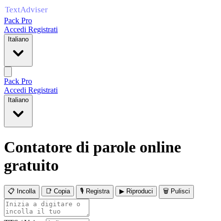
Pack Pro
Accedi
Registrati
Italiano
Pack Pro
Accedi
Registrati
Italiano
Contatore di parole online
gratuito
📋 Incolla
📑 Copia
🎙 Registra
▶ Riproduci
🗑 Pulisci