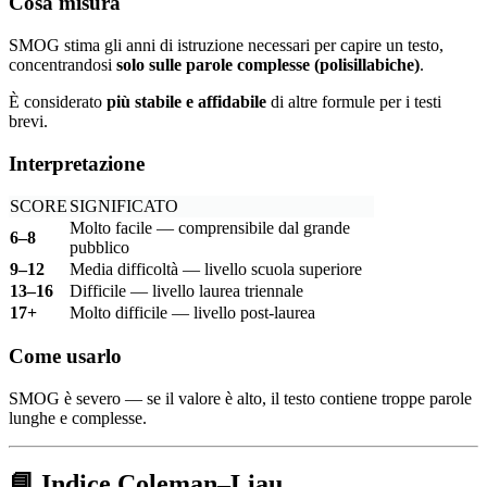
Cosa misura
SMOG stima gli anni di istruzione necessari per capire un testo,
concentrandosi
solo sulle parole complesse (polisillabiche)
.
È considerato
più stabile e affidabile
di altre formule per i testi
brevi.
Interpretazione
SCORE
SIGNIFICATO
Molto facile — comprensibile dal grande
6–8
pubblico
9–12
Media difficoltà — livello scuola superiore
13–16
Difficile — livello laurea triennale
17+
Molto difficile — livello post-laurea
Come usarlo
SMOG è severo — se il valore è alto, il testo contiene troppe parole
lunghe e complesse.
📘
Indice Coleman–Liau