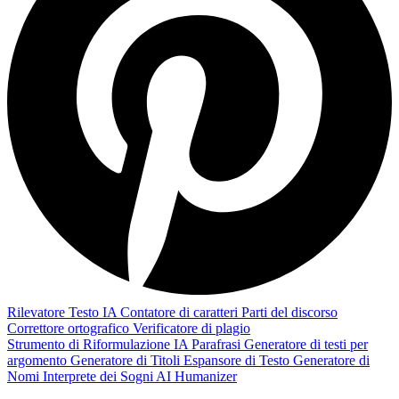
Rilevatore Testo IA
Contatore di caratteri
Parti del discorso
Correttore ortografico
Verificatore di plagio
Strumento di Riformulazione IA
Parafrasi
Generatore di testi per
argomento
Generatore di Titoli
Espansore di Testo
Generatore di
Nomi
Interprete dei Sogni
AI Humanizer