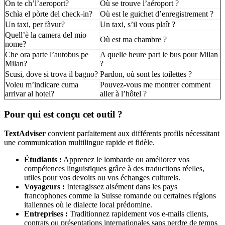
On te ch’l’aeroport?
Où se trouve l’aéroport ?
Schìa el pòrte del check-in?
Où est le guichet d’enregistrement ?
Un taxi, per fàvur?
Un taxi, s’il vous plaît ?
Quell’è la camera del mio
Où est ma chambre ?
nome?
Che ora parte l’autobus pe
A quelle heure part le bus pour Milan
Milan?
?
Scusi, dove si trova il bagno?
Pardon, où sont les toilettes ?
Voleu m’indicare cuma
Pouvez-vous me montrer comment
arrivar al hotel?
aller à l’hôtel ?
Pour qui est conçu cet outil ?
TextAdviser
convient parfaitement aux différents profils nécessitant
une communication multilingue rapide et fidèle.
Étudiants :
Apprenez le lombarde ou améliorez vos
compétences linguistiques grâce à des traductions réelles,
utiles pour vos devoirs ou vos échanges culturels.
Voyageurs :
Interagissez aisément dans les pays
francophones comme la Suisse romande ou certaines régions
italiennes où le dialecte local prédomine.
Entreprises :
Traditionnez rapidement vos e-mails clients,
contrats ou présentations internationales sans perdre de temps