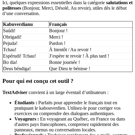
Ici, quelques expressions essentielles dans la catégorie
salutations et
politesses
(Bonjour, Merci, Désolé, Au revoir), utiles dès le début
d’une conversation.
Kabuverdianu
Français
Saúdi!
Bonjour !
Obrigadi!
Merci !
Pejuda!
Pardon !
Tchau!
À bientôt / Au revoir !
Espérudi! Tchau!
J’espère te revoir ! À plus tard !
Bo dia!
Bonne journée !
Deus béndiga!
Que Dieu te bénisse !
Pour qui est conçu cet outil ?
TextAdviser
convient à un large éventail d’utilisateurs :
Étudiants :
Parfaits pour apprendre le français tout en
pratiquant le kabouverdien. Utilisez-le pour corriger vos
exercices ou comprendre des dialogues authentiques.
Voyageurs :
En voyageant au Québec, en France ou dans
d'autres pays francophones, comprenez rapidement des
panneaux, menus ou conversations locales.