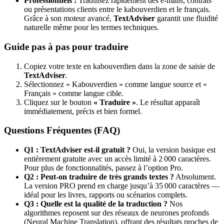
Professionnels :
Traduisez rapidement des e-mails, contrats
ou présentations clients entre le kabouverdien et le français.
Grâce à son moteur avancé,
TextAdviser
garantit une fluidité
naturelle même pour les termes techniques.
Guide pas à pas pour traduire
Copiez votre texte en kabouverdien dans la zone de saisie de
TextAdviser
.
Sélectionnez « Kabouverdien » comme langue source et «
Français » comme langue cible.
Cliquez sur le bouton
« Traduire »
. Le résultat apparaît
immédiatement, précis et bien formel.
Questions Fréquentes (FAQ)
Q1 : TextAdviser est-il gratuit ?
Oui, la version basique est
entièrement gratuite avec un accès limité à 2 000 caractères.
Pour plus de fonctionnalités, passez à l’option Pro.
Q2 : Peut-on traduire de très grands textes ?
Absolument.
La version PRO prend en charge jusqu’à 35 000 caractères —
idéal pour les livres, rapports ou scénarios complets.
Q3 : Quelle est la qualité de la traduction ?
Nos
algorithmes reposent sur des réseaux de neurones profonds
(Neural Machine Translation), offrant des résultats proches de