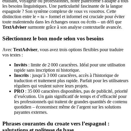
étudiant, voyageur ou professionnel, notre plateforme s'adapte à tous
les besoins linguistiques. Une particularité fascinante de la langue
espagnole ? Son système complexe de
vous
vs
vosotros
. Cette
distinction entre le « tu » formel et informel est cruciale pour éviter
toute malentendu dans les échanges oraux ou écrits – un défi que
TextAdviser
surmonte grâce à son analyse contextuelle avancée.
Sélectionnez le bon mode selon vos besoins
Avec
TextAdviser
, vous avez trois options flexibles pour traduire
vos textes :
Invités
: limite de 2 000 caractères. Idéal pour une utilisation
rapide sans inscription ni historique.
Inscrits
: jusqu’à 3 000 caractères, accès à l'historique de
traduction et traitement plus rapide. Parfait pour les utilisateurs
réguliers qui veulent suivre leurs projets.
PRO
: 35 000 caractères disponibles, pas de publicité, priorité
d’exécution. Un gain significatif de temps et d’efficacité pour
les professionnels qui traitent de grandes quantités de contenu
quotidien – économisez même de l’argent sur les solutions
payantes externes.
Phrases courantes du croate vers l’espagnol :
salutations et politesse de base