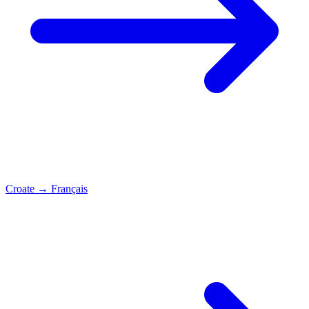
Croate
→
Français