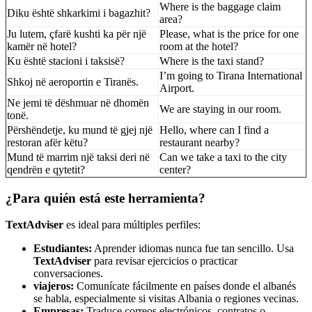
Where is the baggage claim
Diku është shkarkimi i bagazhit?
area?
Ju lutem, çfarë kushti ka për një
Please, what is the price for one
kamër në hotel?
room at the hotel?
Ku është stacioni i taksisë?
Where is the taxi stand?
I’m going to Tirana International
Shkoj në aeroportin e Tiranës.
Airport.
Ne jemi të dëshmuar në dhomën
We are staying in our room.
tonë.
Përshëndetje, ku mund të gjej një
Hello, where can I find a
restoran afër këtu?
restaurant nearby?
Mund të marrim një taksi deri në
Can we take a taxi to the city
qendrën e qytetit?
center?
¿Para quién está este herramienta?
TextAdviser
es ideal para múltiples perfiles:
Estudiantes:
Aprender idiomas nunca fue tan sencillo. Usa
TextAdviser
para revisar ejercicios o practicar
conversaciones.
viajeros:
Comunícate fácilmente en países donde el albanés
se habla, especialmente si visitas Albania o regiones vecinas.
Empresas:
Traduce correos electrónicos, contratos o