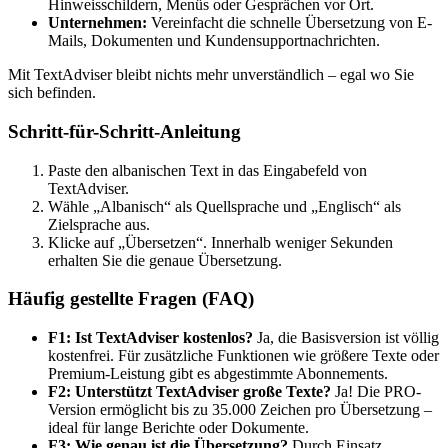
Hinweisschildern, Menüs oder Gesprächen vor Ort.
Unternehmen:
Vereinfacht die schnelle Übersetzung von E-
Mails, Dokumenten und Kundensupportnachrichten.
Mit TextAdviser bleibt nichts mehr unverständlich – egal wo Sie
sich befinden.
Schritt-für-Schritt-Anleitung
Paste den albanischen Text in das Eingabefeld von
TextAdviser.
Wähle „Albanisch“ als Quellsprache und „Englisch“ als
Zielsprache aus.
Klicke auf „Übersetzen“. Innerhalb weniger Sekunden
erhalten Sie die genaue Übersetzung.
Häufig gestellte Fragen (FAQ)
F1: Ist TextAdviser kostenlos?
Ja, die Basisversion ist völlig
kostenfrei. Für zusätzliche Funktionen wie größere Texte oder
Premium-Leistung gibt es abgestimmte Abonnements.
F2: Unterstützt TextAdviser große Texte?
Ja! Die PRO-
Version ermöglicht bis zu 35.000 Zeichen pro Übersetzung –
ideal für lange Berichte oder Dokumente.
F3: Wie genau ist die Übersetzung?
Durch Einsatz