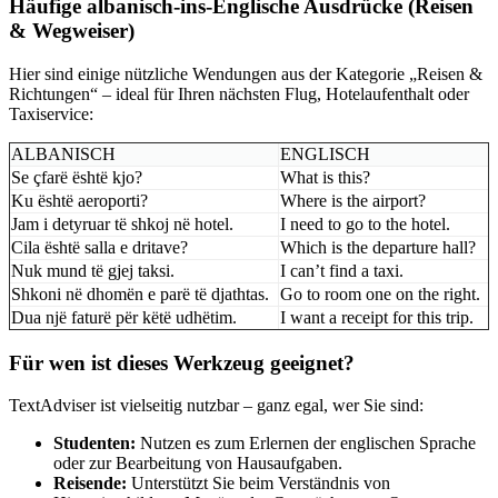
Häufige albanisch-ins-Englische Ausdrücke (Reisen
& Wegweiser)
Hier sind einige nützliche Wendungen aus der Kategorie „Reisen &
Richtungen“ – ideal für Ihren nächsten Flug, Hotelaufenthalt oder
Taxiservice:
ALBANISCH
ENGLISCH
Se çfarë është kjo?
What is this?
Ku është aeroporti?
Where is the airport?
Jam i detyruar të shkoj në hotel.
I need to go to the hotel.
Cila është salla e dritave?
Which is the departure hall?
Nuk mund të gjej taksi.
I can’t find a taxi.
Shkoni në dhomën e parë të djathtas.
Go to room one on the right.
Dua një faturë për këtë udhëtim.
I want a receipt for this trip.
Für wen ist dieses Werkzeug geeignet?
TextAdviser ist vielseitig nutzbar – ganz egal, wer Sie sind:
Studenten:
Nutzen es zum Erlernen der englischen Sprache
oder zur Bearbeitung von Hausaufgaben.
Reisende:
Unterstützt Sie beim Verständnis von