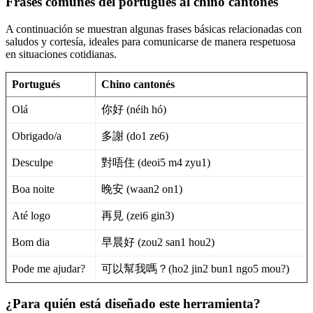
Frases comunes del portugués al chino cantonés
A continuación se muestran algunas frases básicas relacionadas con
saludos y cortesía, ideales para comunicarse de manera respetuosa
en situaciones cotidianas.
Portugués
Chino cantonés
Olá
你好 (néih hó)
Obrigado/a
多謝 (do1 ze6)
Desculpe
對唔住 (deoi5 m4 zyu1)
Boa noite
晚安 (waan2 on1)
Até logo
再見 (zei6 gin3)
Bom dia
早晨好 (zou2 san1 hou2)
Pode me ajudar?
可以幫我嗎？(ho2 jin2 bun1 ngo5 mou?)
¿Para quién está diseñado este herramienta?