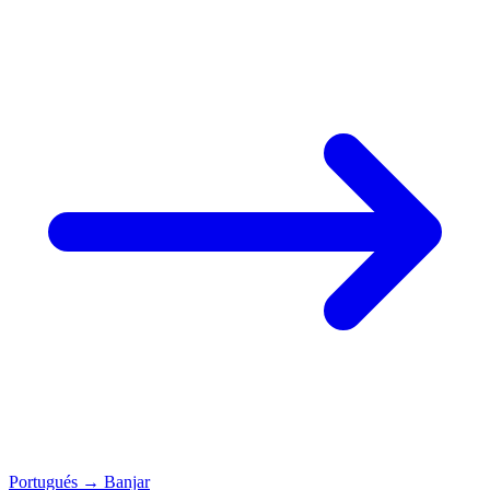
Portugués
→
Banjar