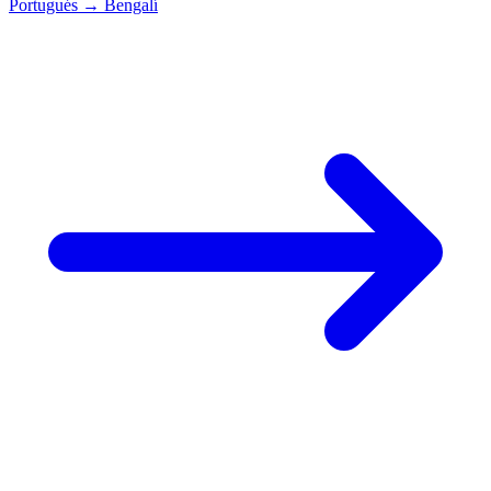
Portugués
→
Bengalí