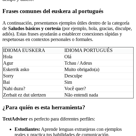
Frases comunes del euskera al portugués
A continuación, presentamos ejemplos útiles dentro de la categoría
de
Saludos básicos y cortesía
(por ejemplo, hola, gracias, disculpe,
adiós). Estas frases ayudarán a establecer conexiones rápidas y
respetuosas en contextos personales o formales.
IDIOMA EUSKERA
IDIOMA PORTUGUÉS
Hola
Olá
Agur
Tchau / Adeus
Eskerrik asko
Muito obrigado(a)
Sorry
Desculpe
Bai
Sim
Nahi duzu?
Você quer?
Zerbait ez dut ulertzen
Não entendi nada
¿Para quién es esta herramienta?
TextAdviser
es perfecto para diferentes perfiles:
Estudiantes:
Aprende lenguas extranjeras con ejemplos
reales y practica tus habilidades de comunicación.