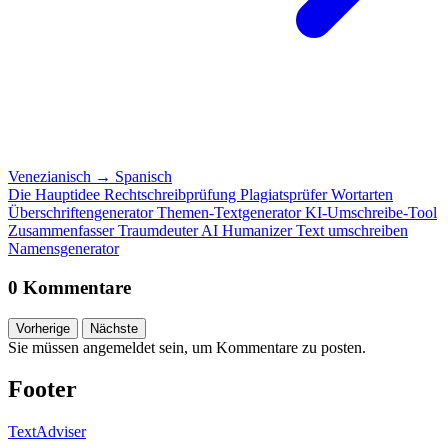
Venezianisch
→
Spanisch
Die Hauptidee
Rechtschreibprüfung
Plagiatsprüfer
Wortarten
Überschriftengenerator
Themen-Textgenerator
KI-Umschreibe-Tool
Zusammenfasser
Traumdeuter
AI Humanizer
Text umschreiben
Namensgenerator
0 Kommentare
Vorherige
Nächste
Sie müssen angemeldet sein, um Kommentare zu posten.
Footer
TextAdviser