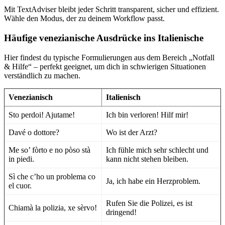
Mit TextAdviser bleibt jeder Schritt transparent, sicher und effizient.
Wähle den Modus, der zu deinem Workflow passt.
Häufige venezianische Ausdrücke ins Italienische
Hier findest du typische Formulierungen aus dem Bereich „Notfall
& Hilfe“ – perfekt geeignet, um dich in schwierigen Situationen
verständlich zu machen.
Venezianisch
Italienisch
Sto perdoi! Ajutame!
Ich bin verloren! Hilf mir!
Davé o dottore?
Wo ist der Arzt?
Me so’ fòrto e no pòso stà
Ich fühle mich sehr schlecht und
in piedi.
kann nicht stehen bleiben.
Sì che c’ho un problema co
Ja, ich habe ein Herzproblem.
el cuor.
Rufen Sie die Polizei, es ist
Chiamà la polizia, xe sèrvo!
dringend!