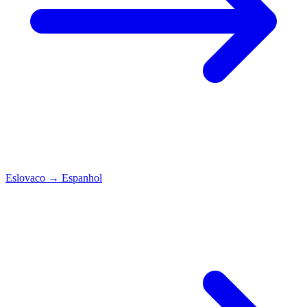
Eslovaco
→
Espanhol