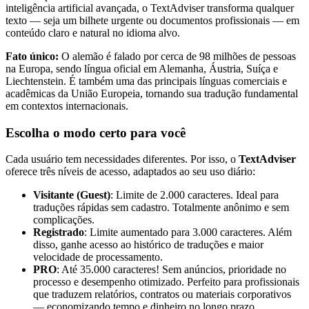
inteligência artificial avançada, o TextAdviser transforma qualquer
texto — seja um bilhete urgente ou documentos profissionais — em
conteúdo claro e natural no idioma alvo.
Fato único:
O alemão é falado por cerca de 98 milhões de pessoas
na Europa, sendo língua oficial em Alemanha, Áustria, Suíça e
Liechtenstein. É também uma das principais línguas comerciais e
acadêmicas da União Europeia, tornando sua tradução fundamental
em contextos internacionais.
Escolha o modo certo para você
Cada usuário tem necessidades diferentes. Por isso, o
TextAdviser
oferece três níveis de acesso, adaptados ao seu uso diário:
Visitante (Guest)
: Limite de 2.000 caracteres. Ideal para
traduções rápidas sem cadastro. Totalmente anônimo e sem
complicações.
Registrado
: Limite aumentado para 3.000 caracteres. Além
disso, ganhe acesso ao histórico de traduções e maior
velocidade de processamento.
PRO
: Até 35.000 caracteres! Sem anúncios, prioridade no
processo e desempenho otimizado. Perfeito para profissionais
que traduzem relatórios, contratos ou materiais corporativos
— economizando tempo e dinheiro no longo prazo.