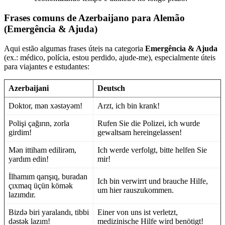
Frases comuns de Azerbaijano para Alemão
(Emergência & Ajuda)
Aqui estão algumas frases úteis na categoria
Emergência & Ajuda
(ex.: médico, polícia, estou perdido, ajude-me), especialmente úteis
para viajantes e estudantes:
Azerbaijani
Deutsch
Doktor, mən xəstəyəm!
Arzt, ich bin krank!
Polişi çağırın, zorla
Rufen Sie die Polizei, ich wurde
girdim!
gewaltsam hereingelassen!
Mən ittiham edilirəm,
Ich werde verfolgt, bitte helfen Sie
yardım edin!
mir!
İlhamım qarışıq, buradan
Ich bin verwirrt und brauche Hilfe,
çıxmaq üçün kömək
um hier rauszukommen.
lazımdır.
Bizdə biri yaralandı, tibbi
Einer von uns ist verletzt,
dəstək lazım!
medizinische Hilfe wird benötigt!