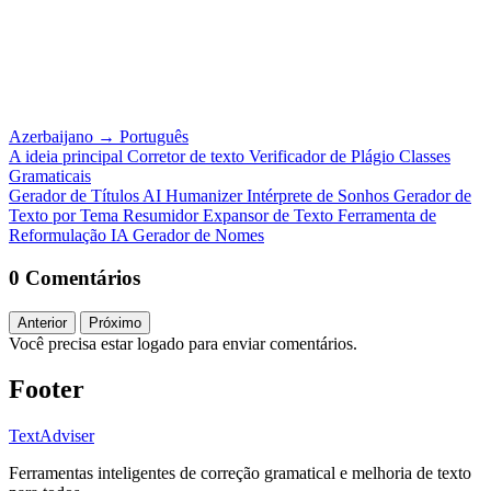
Azerbaijano
→
Português
A ideia principal
Corretor de texto
Verificador de Plágio
Classes
Gramaticais
Gerador de Títulos
AI Humanizer
Intérprete de Sonhos
Gerador de
Texto por Tema
Resumidor
Expansor de Texto
Ferramenta de
Reformulação IA
Gerador de Nomes
0 Comentários
Anterior
Próximo
Você precisa estar logado para enviar comentários.
Footer
TextAdviser
Ferramentas inteligentes de correção gramatical e melhoria de texto