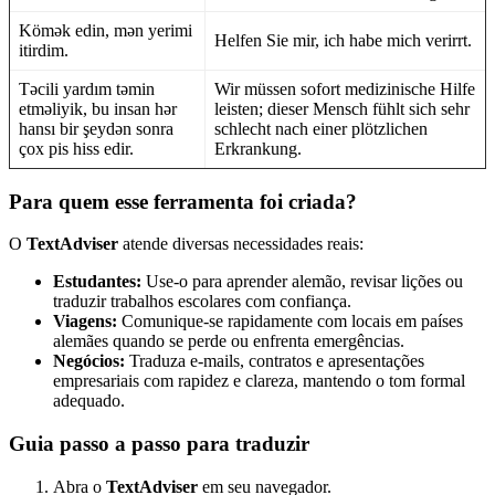
Kömək edin, mən yerimi
Helfen Sie mir, ich habe mich verirrt.
itirdim.
Təcili yardım təmin
Wir müssen sofort medizinische Hilfe
etməliyik, bu insan hər
leisten; dieser Mensch fühlt sich sehr
hansı bir şeydən sonra
schlecht nach einer plötzlichen
çox pis hiss edir.
Erkrankung.
Para quem esse ferramenta foi criada?
O
TextAdviser
atende diversas necessidades reais:
Estudantes:
Use-o para aprender alemão, revisar lições ou
traduzir trabalhos escolares com confiança.
Viagens:
Comunique-se rapidamente com locais em países
alemães quando se perde ou enfrenta emergências.
Negócios:
Traduza e-mails, contratos e apresentações
empresariais com rapidez e clareza, mantendo o tom formal
adequado.
Guia passo a passo para traduzir
Abra o
TextAdviser
em seu navegador.