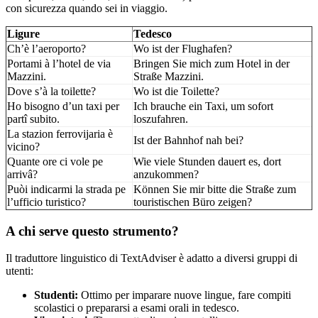
con sicurezza quando sei in viaggio.
Ligure
Tedesco
Ch’è l’aeroporto?
Wo ist der Flughafen?
Portami à l’hotel de via
Bringen Sie mich zum Hotel in der
Mazzini.
Straße Mazzini.
Dove s’à la toilette?
Wo ist die Toilette?
Ho bisogno d’un taxi per
Ich brauche ein Taxi, um sofort
partî subito.
loszufahren.
La stazion ferrovijaria è
Ist der Bahnhof nah bei?
vicino?
Quante ore ci vole pe
Wie viele Stunden dauert es, dort
arrivâ?
anzukommen?
Puòi indicarmi la strada pe
Können Sie mir bitte die Straße zum
l’ufficio turistico?
touristischen Büro zeigen?
A chi serve questo strumento?
Il traduttore linguistico di TextAdviser è adatto a diversi gruppi di
utenti:
Studenti:
Ottimo per imparare nuove lingue, fare compiti
scolastici o prepararsi a esami orali in tedesco.