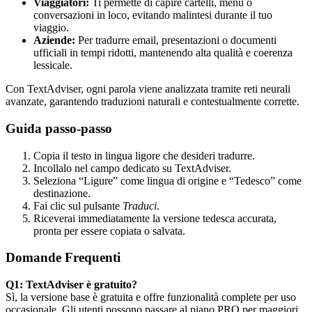
Viaggiatori:
Ti permette di capire cartelli, menu o
conversazioni in loco, evitando malintesi durante il tuo
viaggio.
Aziende:
Per tradurre email, presentazioni o documenti
ufficiali in tempi ridotti, mantenendo alta qualità e coerenza
lessicale.
Con TextAdviser, ogni parola viene analizzata tramite reti neurali
avanzate, garantendo traduzioni naturali e contestualmente corrette.
Guida passo-passo
Copia il testo in lingua ligore che desideri tradurre.
Incollalo nel campo dedicato su TextAdviser.
Seleziona “Ligure” come lingua di origine e “Tedesco” come
destinazione.
Fai clic sul pulsante
Traduci
.
Riceverai immediatamente la versione tedesca accurata,
pronta per essere copiata o salvata.
Domande Frequenti
Q1: TextAdviser è gratuito?
Sì, la versione base è gratuita e offre funzionalità complete per uso
occasionale. Gli utenti possono passare al piano PRO per maggiori