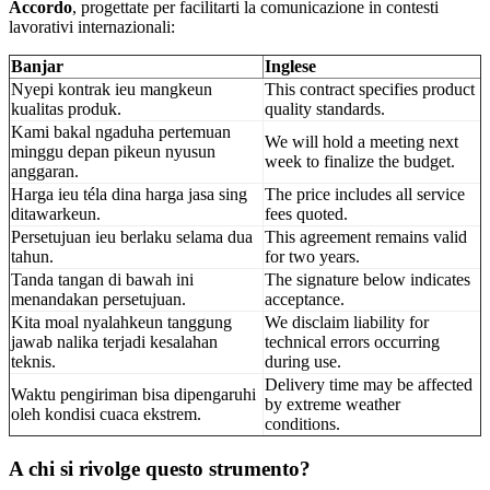
Accordo
, progettate per facilitarti la comunicazione in contesti
lavorativi internazionali:
Banjar
Inglese
Nyepi kontrak ieu mangkeun
This contract specifies product
kualitas produk.
quality standards.
Kami bakal ngaduha pertemuan
We will hold a meeting next
minggu depan pikeun nyusun
week to finalize the budget.
anggaran.
Harga ieu téla dina harga jasa sing
The price includes all service
ditawarkeun.
fees quoted.
Persetujuan ieu berlaku selama dua
This agreement remains valid
tahun.
for two years.
Tanda tangan di bawah ini
The signature below indicates
menandakan persetujuan.
acceptance.
Kita moal nyalahkeun tanggung
We disclaim liability for
jawab nalika terjadi kesalahan
technical errors occurring
teknis.
during use.
Delivery time may be affected
Waktu pengiriman bisa dipengaruhi
by extreme weather
oleh kondisi cuaca ekstrem.
conditions.
A chi si rivolge questo strumento?