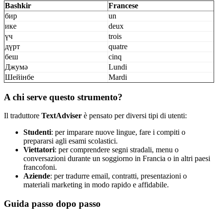
Bashkir
Francese
бир
un
ике
deux
үч
trois
дүрт
quatre
беш
cinq
Джумә
Lundi
Шейінбе
Mardi
A chi serve questo strumento?
Il traduttore
TextAdviser
è pensato per diversi tipi di utenti:
Studenti
: per imparare nuove lingue, fare i compiti o
prepararsi agli esami scolastici.
Viettatori
: per comprendere segni stradali, menu o
conversazioni durante un soggiorno in Francia o in altri paesi
francofoni.
Aziende
: per tradurre email, contratti, presentazioni o
materiali marketing in modo rapido e affidabile.
Guida passo dopo passo