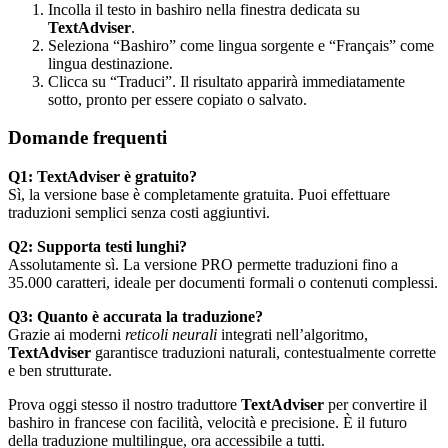
Incolla il testo in bashiro nella finestra dedicata su
TextAdviser
.
Seleziona “Bashiro” come lingua sorgente e “Français” come
lingua destinazione.
Clicca su “Traduci”. Il risultato apparirà immediatamente
sotto, pronto per essere copiato o salvato.
Domande frequenti
Q1: TextAdviser è gratuito?
Sì, la versione base è completamente gratuita. Puoi effettuare
traduzioni semplici senza costi aggiuntivi.
Q2: Supporta testi lunghi?
Assolutamente sì. La versione PRO permette traduzioni fino a
35.000 caratteri, ideale per documenti formali o contenuti complessi.
Q3: Quanto è accurata la traduzione?
Grazie ai moderni
reticoli neurali
integrati nell’algoritmo,
TextAdviser
garantisce traduzioni naturali, contestualmente corrette
e ben strutturate.
Prova oggi stesso il nostro traduttore
TextAdviser
per convertire il
bashiro in francese con facilità, velocità e precisione. È il futuro
della traduzione multilingue, ora accessibile a tutti.