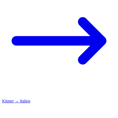
Khmer
→
Italien