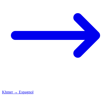
Khmer
→
Espagnol