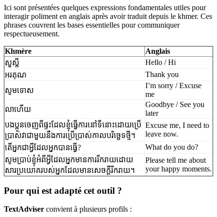
Ici sont présentées quelques expressions fondamentales utiles pour
interagir poliment en anglais après avoir traduit depuis le khmer. Ces
phrases couvrent les bases essentielles pour communiquer
respectueusement.
Khmère
Anglais
Hello / Hi
សួស្តី
Thank you
អរគុណ
I’m sorry / Excuse
សូមទោស
me
Goodbye / See you
លាហើយ
later
បងប្អូន​ចេញ​ពី​ផ្ទះ​ដែល​ខ្ញុំ​ធ្វើ​ការ​នៅ​ទី​នោះ​ដោយ​ប្រើ​
Excuse me, I need to
leave now.
ប្រាស់​វា​ជាមួយ​នឹង​ការ​ប្រើ​ប្រាស់​កាល​បរិច្ឆេទ​ថ្មី​។
What do you do?
តើ​អ្នក​ជា​អ្វី​ដែល​អ្នក​បាន​ធ្វើ?
សូម​ប្រាប់​ខ្ញុំ​អំពី​អ្វី​ដែល​អ្នក​មាន​ការ​រីករាយ​ដោយ​
Please tell me about
your happy moments.
សារ​ប្រយោគ​របស់​អ្នក​ដែល​មាន​សេចក្ដី​រីករាយ​។
Pour qui est adapté cet outil ?
TextAdviser
convient à plusieurs profils :