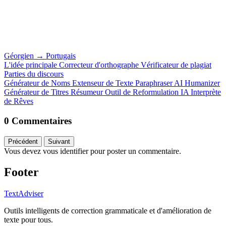
Géorgien
→
Portugais
L'idée principale
Correcteur d'orthographe
Vérificateur de plagiat
Parties du discours
Générateur de Noms
Extenseur de Texte
Paraphraser
AI Humanizer
Générateur de Titres
Résumeur
Outil de Reformulation IA
Interprète
de Rêves
0 Commentaires
Précédent
Suivant
Vous devez vous identifier pour poster un commentaire.
Footer
TextAdviser
Outils intelligents de correction grammaticale et d'amélioration de
texte pour tous.