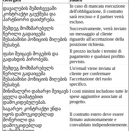
In caso di mancata esecuzione
დავალების შემთხვევაში
dell'obbligazione, il contratto
კონტრაქტი გაუქმება და
sarà rescisso e il partner verrà
პარტნიორი დაიძურება.
escluso.
შემდეგ მომხმარებელს
Successivamente, verrà inviato
წერილი გადაიცემა
un messaggio al cliente
riguardo all'accettazione della
შესაბამისი პოზიციის მიღების
posizione richiesta.
შესახებ.
Il prezzo include i termini di
ფასი შეიცავს მოგების და
pagamento e qualsiasi profitto
გადახდის პირობებს.
previsto.
შემდეგ მომხმარებელს
Un'email viene inviata al
წერილი გადაიცემა
cliente per confermare
l'accettazione del ruolo
შესაბამისი პოზიციის მიღების
specifico.
შესახებ.
მინიმალური დახარჯი შეიცავს
I costi minimi includono tutte le
spese aggiuntive associate al
ყველა დამატებით
progetto.
დამოკიდებულებას.
საგარეო კონტრაქტი უნდა
იყოს დამოუკიდებლად
Il contratto estero deve essere
firmato autonomamente e
მოწერილი და
convalidato indipendentemente.
დამოუკიდებლად
დამოწმებული.