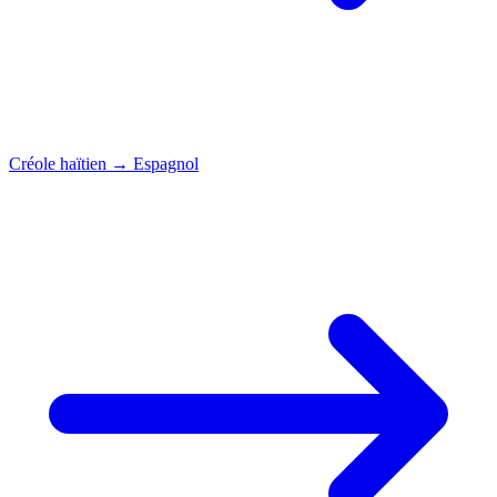
Créole haïtien
→
Espagnol