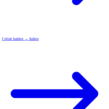
Créole haïtien
→
Italien