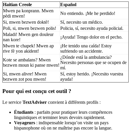
Haitian Creole
Español
Mwen pa konprann. Mwen
No entiendo. ¡Me he perdido!
pèdi mwen!
Si, mwen bezwen doktè!
Sí, necesito un médico.
Poli, si, mwen bezwen polis!
Policia, sí, necesito ayuda policial.
Maladi! Mwen gen douleur
¡Ayuda! Tengo dolor en el pecho.
nan kore!
Mwen te chapek! Mwen ap
¡He tenido una caída! Estoy
rive fè yon akident!
sufriendo un accidente.
¿Dónde está la ambulancia?
Kote se ambalans? Mwen
Necesito personas que se ocupen de
bezwen moun ki panse mwen!
mí.
Si, mwen alivre! Mwen
Sí, estoy herido. ¡Necesito vuestra
bezwen zot pou mwen!
ayuda!
Pour qui est conçu cet outil ?
Le service
TextAdviser
convient à différents profils :
Étudiants
: parfaits pour pratiquer leurs compétences
linguistiques et terminer leurs devoirs rapidement.
Voyageurs
: indispensable lorsqu’on visite un pays
hispanophone où on ne maîtrise pas encore la langue.