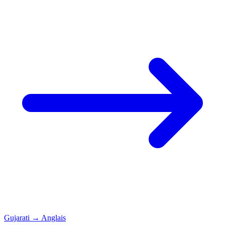
Gujarati
→
Anglais