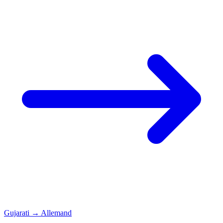
Gujarati
→
Allemand