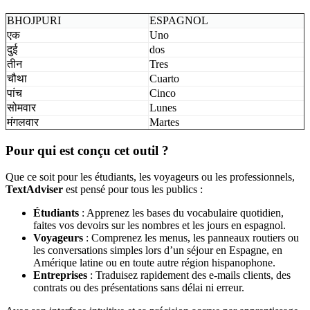
BHOJPURI
ESPAGNOL
एक
Uno
दुई
dos
तीन
Tres
चौथा
Cuarto
पांच
Cinco
सोमवार
Lunes
मंगलवार
Martes
Pour qui est conçu cet outil ?
Que ce soit pour les étudiants, les voyageurs ou les professionnels,
TextAdviser
est pensé pour tous les publics :
Étudiants
: Apprenez les bases du vocabulaire quotidien,
faites vos devoirs sur les nombres et les jours en espagnol.
Voyageurs
: Comprenez les menus, les panneaux routiers ou
les conversations simples lors d’un séjour en Espagne, en
Amérique latine ou en toute autre région hispanophone.
Entreprises
: Traduisez rapidement des e-mails clients, des
contrats ou des présentations sans délai ni erreur.