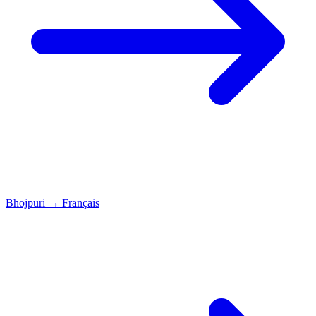
Bhojpuri
→
Français