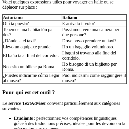
Voici quelques expressions utiles pour voyager en Italie ou se
déplacer sur place :
Asturianu
Italiano
Ollí ta puesta?
È arrivato il volo?
Tenemos una habitación pa
Possiamo avere una camera per
dos?
due persone?
¿Dónde ta el taxi?
Dove posso prendere un taxi?
Llevo un equipaxe grande.
Ho un bagaglio voluminoso.
I bagni si trovano alla fine del
El baño ta al final del corredor.
corridoio.
Ho bisogno di un biglietto per
Necesito un billete pa Roma.
Roma.
¿Puedes indicarme cómo llegar
Puoi indicarmi come raggiungere il
al museo?
museo?
Pour qui est cet outil ?
Le service
TextAdviser
convient particulièrement aux catégories
suivantes :
Étudiants
: perfectionnez vos compétences linguistiques
grâce à des traductions précises, idéales pour les devoirs ou la
préparation aux examens.