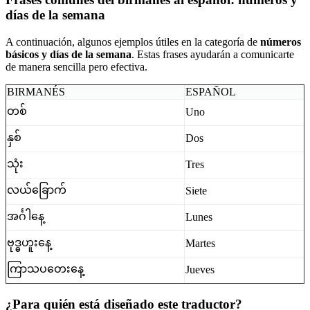
días de la semana
A continuación, algunos ejemplos útiles en la categoría de
números
básicos y días de la semana
. Estas frases ayudarán a comunicarte
de manera sencilla pero efectiva.
BIRMANÉS
ESPAÑOL
တစ်
Uno
နှစ်
Dos
သုံး
Tres
လယ်ခြောက်
Siete
အင်္ဂါနေ့
Lunes
ဗုဒ္ဓဟူးနေ့
Martes
ကြာသပတေးနေ့
Jueves
¿Para quién está diseñado este traductor?