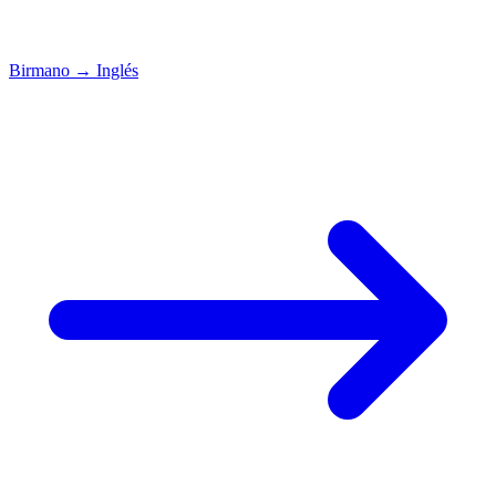
Birmano
→
Inglés