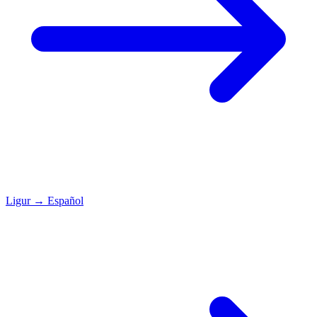
Ligur
→
Español