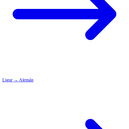
Ligur
→
Alemán