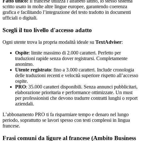
Fatto unico:
Il francese utilizza l’alfabeto latino, lo stesso sistema
scritto usato in molte altre lingue europee, garantendo coerenza
grafica e facilitando l’integrazione del testo tradotto in documenti
ufficiali o digitali.
Scegli il tuo livello d'accesso adatto
Ogni utente trova la propria modalità ideale su
TextAdviser
:
Ospite
: limite massimo di 2.000 caratteri. Perfetto per
traduzioni rapide senza dover registrarsi. Completamente
anonimo.
Utente registrato
: fino a 3.000 caratteri. Include cronologia
delle traduzioni recenti e velocità superiore rispetto all’accesso
ospite.
PRO
: 35.000 caratteri disponibili. Senza annunci pubblicitari,
elaborazione prioritaria e performance ottimizzate. Un must
per professionisti che devono tradurre contratti lunghi o report
aziendali.
L’abbonamento PRO ti fa risparmiare tempo e denaro nel lungo
periodo, soprattutto se lavori spesso con testi complessi in lingua
francese.
Frasi comuni da ligure al francese (Ambito Business