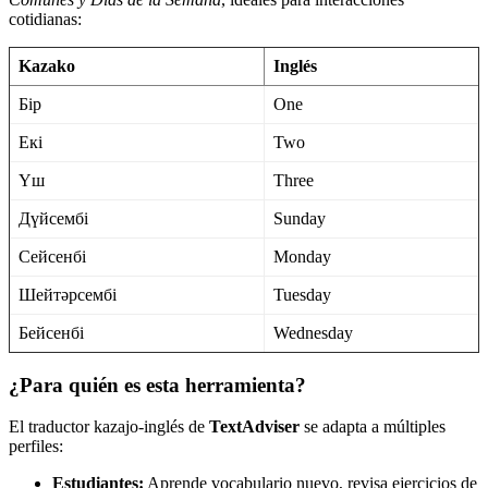
cotidianas:
Kazako
Inglés
Бір
One
Екі
Two
Үш
Three
Дүйсембі
Sunday
Сейсенбі
Monday
Шейтәрсембі
Tuesday
Бейсенбі
Wednesday
¿Para quién es esta herramienta?
El traductor kazajo-inglés de
TextAdviser
se adapta a múltiples
perfiles:
Estudiantes:
Aprende vocabulario nuevo, revisa ejercicios de