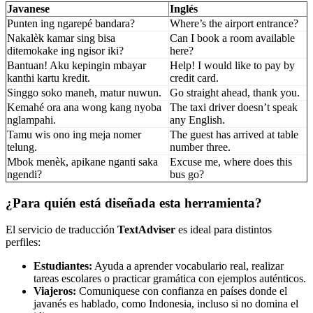
Javanese
Inglés
Punten ing ngarepé bandara?
Where’s the airport entrance?
Nakalèk kamar sing bisa
Can I book a room available
ditemokake ing ngisor iki?
here?
Bantuan! Aku kepingin mbayar
Help! I would like to pay by
kanthi kartu kredit.
credit card.
Singgo soko maneh, matur nuwun.
Go straight ahead, thank you.
Kemahé ora ana wong kang nyoba
The taxi driver doesn’t speak
nglampahi.
any English.
Tamu wis ono ing meja nomer
The guest has arrived at table
telung.
number three.
Mbok menèk, apikane nganti saka
Excuse me, where does this
ngendi?
bus go?
¿Para quién está diseñada esta herramienta?
El servicio de traducción
TextAdviser
es ideal para distintos
perfiles:
Estudiantes:
Ayuda a aprender vocabulario real, realizar
tareas escolares o practicar gramática con ejemplos auténticos.
Viajeros:
Comuniquese con confianza en países donde el
javanés es hablado, como Indonesia, incluso si no domina el