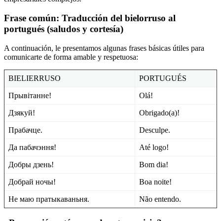
Frase común: Traducción del bielorruso al
portugués (saludos y cortesía)
A continuación, le presentamos algunas frases básicas útiles para
comunicarte de forma amable y respetuosa:
BIELIERRUSO
PORTUGUÉS
Прывітанне!
Olá!
Дзякуй!
Obrigado(a)!
Прабачце.
Desculpe.
Да пабачэння!
Até logo!
Добры дзень!
Bom dia!
Добрай ночы!
Boa noite!
Не маю пратыкаваньня.
Não entendo.