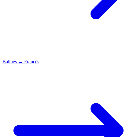
Balinés
→
Francés