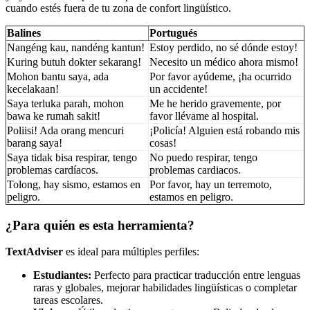
cuando estés fuera de tu zona de confort lingüístico.
Balines
Portugués
Nangéng kau, nandéng kantun!
Estoy perdido, no sé dónde estoy!
Kuring butuh dokter sekarang!
Necesito un médico ahora mismo!
Mohon bantu saya, ada
Por favor ayúdeme, ¡ha ocurrido
kecelakaan!
un accidente!
Saya terluka parah, mohon
Me he herido gravemente, por
bawa ke rumah sakit!
favor llévame al hospital.
Poliisi! Ada orang mencuri
¡Policía! Alguien está robando mis
barang saya!
cosas!
Saya tidak bisa respirar, tengo
No puedo respirar, tengo
problemas cardíacos.
problemas cardiacos.
Tolong, hay sismo, estamos en
Por favor, hay un terremoto,
peligro.
estamos en peligro.
¿Para quién es esta herramienta?
TextAdviser
es ideal para múltiples perfiles:
Estudiantes:
Perfecto para practicar traducción entre lenguas
raras y globales, mejorar habilidades lingüísticas o completar
tareas escolares.